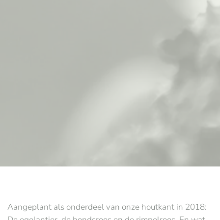
Aangeplant als onderdeel van onze houtkant in 2018:
De egelantier, de hondsroos en de rimpelroos. En wat